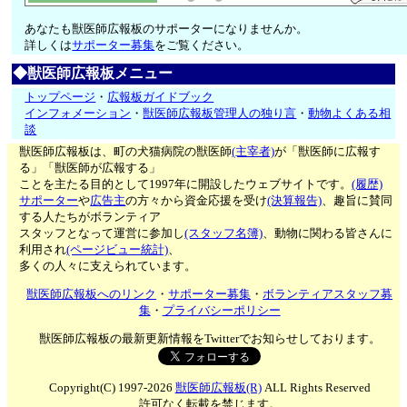
あなたも獣医師広報板のサポーターになりませんか。
詳しくは
サポーター募集
をご覧ください。
◆獣医師広報板メニュー
トップページ
・
広報板ガイドブック
インフォメーション
・
獣医師広報板管理人の独り言
・
動物よくある相
談
獣医師広報板は、町の犬猫病院の獣医師
(主宰者)
が「獣医師に広報す
る」「獣医師が広報する」
ことを主たる目的として1997年に開設したウェブサイトです。
(履歴)
サポーター
や
広告主
の方々から資金応援を受け
(決算報告)
、趣旨に賛同
する人たちがボランティア
スタッフとなって運営に参加し
(スタッフ名簿)
、動物に関わる皆さんに
利用され
(ページビュー統計)
、
多くの人々に支えられています。
獣医師広報板へのリンク
・
サポーター募集
・
ボランティアスタッフ募
集
・
プライバシーポリシー
獣医師広報板の最新更新情報をTwitterでお知らせしております。
Copyright(C) 1997-2026
獣医師広報板(R)
ALL Rights Reserved
許可なく転載を禁じます。