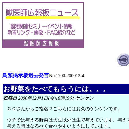
鳥類掲示板過去発言
No.1700-200012-4
お野菜をたべてもらうには。。。
投稿日
2000年12月1日(金)18時19分 ケンケン
ＧＯさんからご指名？こちらにはお久のケンケンです。
ウチでは与える野菜は大豆以外は生で与えています。与え
与える時はなるべく食べやすいようにしています。