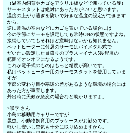
（温室内飼育やカゴをアクリル板などで囲っている等）
サーモスタットは絶対にあった方がいいと思います。
温度の上がり過ぎを防いで好きな温度の設定ができます
から。
逆に常温の室内などにカゴを置いている場合には
今の季節にサーモを設定しても常時ONの状態ですよね。
接続していてもそれほど意味はないかも知れません。
ペットヒーターに付属のサーモはバイメタル式で
だいたい設定した目盛りのプラスマイナス5度程度の
範囲でオンオフになるようです。
これが電子式のものはもっと精度が高いです。
私はペットヒーター用のサーモスタットを使用していま
すが
季節の変わり目や寒暖の差があるような環境の場合には
あった方が重宝します。
外出時に天候が急変の場合など助かりますよ。
>咲季 さん
小鳥の移動用キャリーですが
昆虫、小動物飼育用のプラケースがお勧めです。
軽いし安いし空気も十分に取り込めますから。