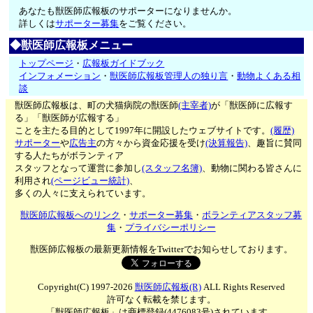
あなたも獣医師広報板のサポーターになりませんか。
詳しくは
サポーター募集
をご覧ください。
◆獣医師広報板メニュー
トップページ
・
広報板ガイドブック
インフォメーション
・
獣医師広報板管理人の独り言
・
動物よくある相
談
獣医師広報板は、町の犬猫病院の獣医師
(主宰者)
が「獣医師に広報す
る」「獣医師が広報する」
ことを主たる目的として1997年に開設したウェブサイトです。
(履歴)
サポーター
や
広告主
の方々から資金応援を受け
(決算報告)
、趣旨に賛同
する人たちがボランティア
スタッフとなって運営に参加し
(スタッフ名簿)
、動物に関わる皆さんに
利用され
(ページビュー統計)
、
多くの人々に支えられています。
獣医師広報板へのリンク
・
サポーター募集
・
ボランティアスタッフ募
集
・
プライバシーポリシー
獣医師広報板の最新更新情報をTwitterでお知らせしております。
Copyright(C) 1997-2026
獣医師広報板(R)
ALL Rights Reserved
許可なく転載を禁じます。
「獣医師広報板」は商標登録(4476083号)されています。