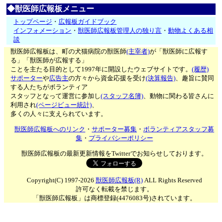
◆獣医師広報板メニュー
トップページ
・
広報板ガイドブック
インフォメーション
・
獣医師広報板管理人の独り言
・
動物よくある相
談
獣医師広報板は、町の犬猫病院の獣医師
(主宰者)
が「獣医師に広報す
る」「獣医師が広報する」
ことを主たる目的として1997年に開設したウェブサイトです。
(履歴)
サポーター
や
広告主
の方々から資金応援を受け
(決算報告)
、趣旨に賛同
する人たちがボランティア
スタッフとなって運営に参加し
(スタッフ名簿)
、動物に関わる皆さんに
利用され
(ページビュー統計)
、
多くの人々に支えられています。
獣医師広報板へのリンク
・
サポーター募集
・
ボランティアスタッフ募
集
・
プライバシーポリシー
獣医師広報板の最新更新情報をTwitterでお知らせしております。
Copyright(C) 1997-2026
獣医師広報板(R)
ALL Rights Reserved
許可なく転載を禁じます。
「獣医師広報板」は商標登録(4476083号)されています。