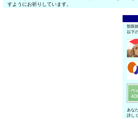
すようにお祈りしています。
獣医
以下
あな
詳し