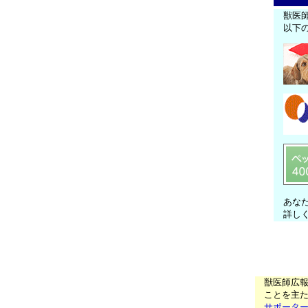
獣医
以下
あな
詳し
獣医師広
ことを主た
サポータ