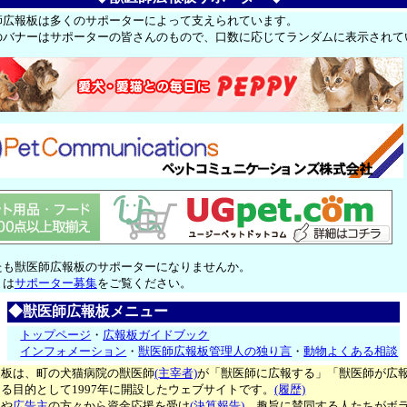
師広報板は多くのサポーターによって支えられています。
のバナーはサポーターの皆さんのもので、口数に応じてランダムに表示されて
たも獣医師広報板のサポーターになりませんか。
くは
サポーター募集
をご覧ください。
◆獣医師広報板メニュー
トップページ
・
広報板ガイドブック
インフォメーション
・
獣医師広報板管理人の独り言
・
動物よくある相談
報板は、町の犬猫病院の獣医師
(主宰者)
が「獣医師に広報する」「獣医師が広
る目的として1997年に開設したウェブサイトです。
(履歴)
ー
や
広告主
の方々から資金応援を受け
(決算報告)
、趣旨に賛同する人たちがボ