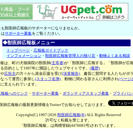
たも獣医師広報板のサポーターになりませんか。
くは
サポーター募集
をご覧ください。
◆獣医師広報板メニュー
トップページ
・
広報板ガイドブック
インフォメーション
・
獣医師広報板管理人の独り言
・
動物よくある相談
報板は、町の犬猫病院の獣医師
(主宰者)
が「獣医師に広報する」「獣医師が広
る目的として1997年に開設したウェブサイトです。
(履歴)
ー
や
広告主
の方々から資金応援を受け
(決算報告)
、趣旨に賛同する人たちがボ
となって運営に参加し
(スタッフ名簿)
、動物に関わる皆さんに利用され
(ページ
々に支えられています。
広報板へのリンク
・
サポーター募集
・
ボランティアスタッフ募集
・
プライバシ
医師広報板の最新更新情報をTwitterでお知らせしております。
Copyright(C) 1997-2026
獣医師広報板(R)
ALL Rights Reserved
許可なく転載を禁じます。
「獣医師広報板」は商標登録(4476083号)されています。