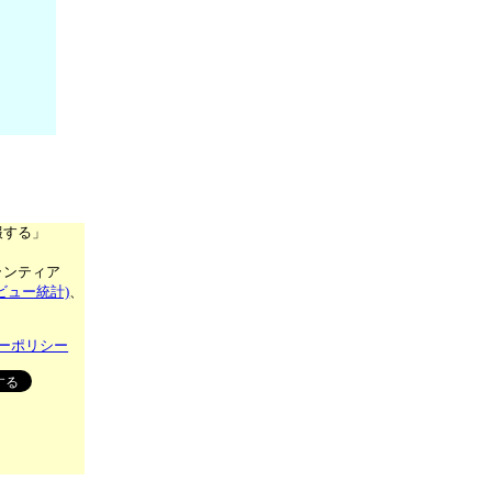
報する」
ランティア
ビュー統計)
、
ーポリシー