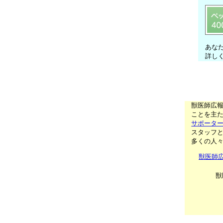
あな
詳し
獣医師広
ことを主た
サポータ
スタッフ
多くの人
獣医師
獣