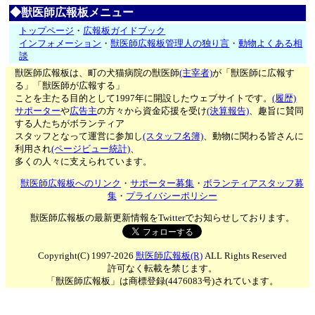
◆獣医師広報板メニュー
トップページ
・
広報板ガイドブック
インフォメーション
・
獣医師広報板管理人の独り言
・
動物よくある相
談
獣医師広報板は、町の犬猫病院の獣医師
(主宰者)
が「獣医師に広報す
る」「獣医師が広報する」
ことを主たる目的として1997年に開設したウェブサイトです。
(履歴)
サポーター
や
広告主
の方々から資金応援を受け
(決算報告)
、趣旨に賛同
する人たちがボランティア
スタッフとなって運営に参加し
(スタッフ名簿)
、動物に関わる皆さんに
利用され
(ページビュー統計)
、
多くの人々に支えられています。
獣医師広報板へのリンク
・
サポーター募集
・
ボランティアスタッフ募
集
・
プライバシーポリシー
獣医師広報板の最新更新情報をTwitterでお知らせしております。
Copyright(C) 1997-2026
獣医師広報板(R)
ALL Rights Reserved
許可なく転載を禁じます。
「獣医師広報板」は商標登録(4476083号)されています。