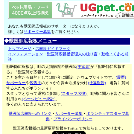
あなたも獣医師広報板のサポーターになりませんか。
詳しくは
サポーター募集
をご覧ください。
◆獣医師広報板メニュー
トップページ
・
広報板ガイドブック
インフォメーション
・
獣医師広報板管理人の独り言
・
動物よくある相
談
獣医師広報板は、町の犬猫病院の獣医師
(主宰者)
が「獣医師に広報す
る」「獣医師が広報する」
ことを主たる目的として1997年に開設したウェブサイトです。
(履歴)
サポーター
や
広告主
の方々から資金応援を受け
(決算報告)
、趣旨に賛同
する人たちがボランティア
スタッフとなって運営に参加し
(スタッフ名簿)
、動物に関わる皆さんに
利用され
(ページビュー統計)
、
多くの人々に支えられています。
獣医師広報板へのリンク
・
サポーター募集
・
ボランティアスタッフ募
集
・
プライバシーポリシー
獣医師広報板の最新更新情報をTwitterでお知らせしております。