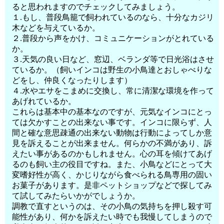
ると思われますのでチェックしてみましょう。
１.もし、普段鳥籠で飼われているのなら、十分なカジリ
木などを与えているか。
２.普段から声をかけ、コミュニケーションがとれている
か。
３.天気の良い日など、窓辺、ベランダ等で日光浴はさせ
ているか。（飼いインコは野生の小鳥達とおしゃべりな
どをし、仲良くなったりします）
４.水やエサをこまめに交換し、常に清潔な環境を作って
あげれているか。
これらは基本中の基本なのですが、元気なインコにとっ
ては欠かすことの出来ない事です。インコに限らず、人
間と確な意思疎通の出来ない動物は行動によってしか意
見を訴えることが出来ません。何らかの不満があり、訴
えたい事があるのかもしれません。心の耳を傾けてあげ
るのも飼い主の役目ですね。また、小鳥などにとって大
変嗜好性が高く、かじりながら食べられる鳥専用の固い
お菓子があります。是非ペットショップなどで探してみ
て試してみたらいかがでしょうか。
調教で直すというのは、その小鳥の気持ちを押し殺す可
能性があり、何かを訴えたい時でも我慢してしまうので