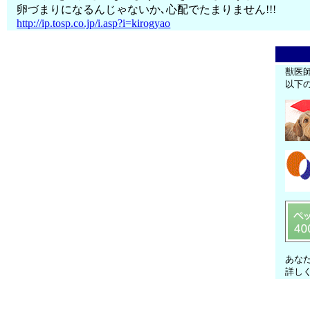
卵づまりになるんじゃないか､心配でたまりません!!!
http://ip.tosp.co.jp/i.asp?i=kirogyao
獣医
以下
あな
詳し