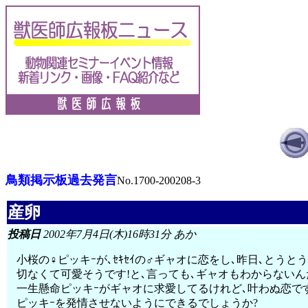
鳥類掲示板過去発言
No.1700-200208-3
産卵
投稿日
2002年7月4日(木)16時31分 あか
小桜の♀ピッキｰが､ｾｷｾｲの♂ギャオに恋をし､昨日､とう
切なくて可愛そうです!と､言っても､ギャオもわからない
一生懸命ピッキｰがギャオに求愛してるけれど､叶わぬ恋です.
ピッキｰを発情させないようにできるでしょうか?