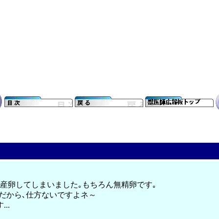
とう産卵してしまいました｡もちろん無精卵です｡
んだから､仕方ないですよネ～
..