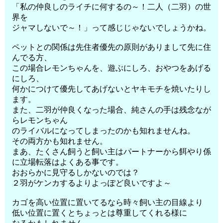
「私の仲良しのライチに何するの～！二人（二羽）の世
界を
ジャマしないで～！」って感じじゃないでしょうかね。
ペットとの関係は先住者優先の原則がありまして先に住
んでる方、
この場合レモンちゃんを、遊ぶにしろ、おやつをあげる
にしろ、
何かにつけて優先してあげないとヤキモチを焼いたりし
ます。
また、二羽が仲良くなった場合、純さんの手は残念なが
らレモンちゃん
のライバルになってしまったのかも知れませんね。
その両方かも知れません。
まあ、たくさん飼うと飼い主はパートナーから餌やり係
に立場転落はよくある事です。
おおらかに見守るしかないのでは？
２羽がケンカするよりよっぽど良いですよ～
カゴを高い位置に置いてるなら時々飼い主の目線より
低い位置に置くとちょっとは尊重してくれる様に