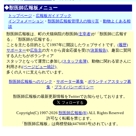
◆獣医師広報板メニュー
トップページ
・
広報板ガイドブック
インフォメーション
・
獣医師広報板管理人の独り言
・
動物よくある相
談
獣医師広報板は、町の犬猫病院の獣医師
(主宰者)
が「獣医師に広報す
る」「獣医師が広報する」
ことを主たる目的として1997年に開設したウェブサイトです。
(履歴)
サポーター
や
広告主
の方々から資金応援を受け
(決算報告)
、趣旨に賛同
する人たちがボランティア
スタッフとなって運営に参加し
(スタッフ名簿)
、動物に関わる皆さんに
利用され
(ページビュー統計)
、
多くの人々に支えられています。
獣医師広報板へのリンク
・
サポーター募集
・
ボランティアスタッフ募
集
・
プライバシーポリシー
獣医師広報板の最新更新情報をTwitterでお知らせしております。
Copyright(C) 1997-2026
獣医師広報板(R)
ALL Rights Reserved
許可なく転載を禁じます。
「獣医師広報板」は商標登録(4476083号)されています。