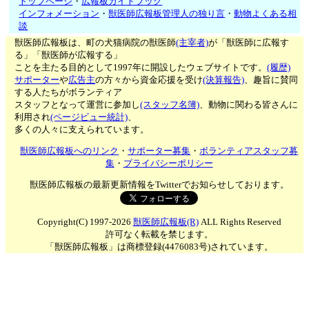
トップページ
・
広報板ガイドブック
インフォメーション
・
獣医師広報板管理人の独り言
・
動物よくある相
談
獣医師広報板は、町の犬猫病院の獣医師
(主宰者)
が「獣医師に広報す
る」「獣医師が広報する」
ことを主たる目的として1997年に開設したウェブサイトです。
(履歴)
サポーター
や
広告主
の方々から資金応援を受け
(決算報告)
、趣旨に賛同
する人たちがボランティア
スタッフとなって運営に参加し
(スタッフ名簿)
、動物に関わる皆さんに
利用され
(ページビュー統計)
、
多くの人々に支えられています。
獣医師広報板へのリンク
・
サポーター募集
・
ボランティアスタッフ募
集
・
プライバシーポリシー
獣医師広報板の最新更新情報をTwitterでお知らせしております。
Copyright(C) 1997-2026
獣医師広報板(R)
ALL Rights Reserved
許可なく転載を禁じます。
「獣医師広報板」は商標登録(4476083号)されています。