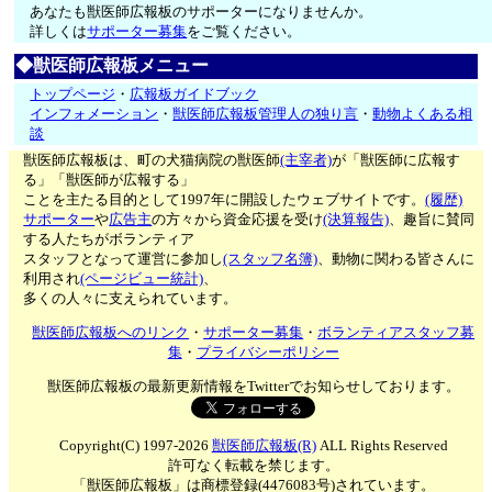
あなたも獣医師広報板のサポーターになりませんか。
詳しくは
サポーター募集
をご覧ください。
◆獣医師広報板メニュー
トップページ
・
広報板ガイドブック
インフォメーション
・
獣医師広報板管理人の独り言
・
動物よくある相
談
獣医師広報板は、町の犬猫病院の獣医師
(主宰者)
が「獣医師に広報す
る」「獣医師が広報する」
ことを主たる目的として1997年に開設したウェブサイトです。
(履歴)
サポーター
や
広告主
の方々から資金応援を受け
(決算報告)
、趣旨に賛同
する人たちがボランティア
スタッフとなって運営に参加し
(スタッフ名簿)
、動物に関わる皆さんに
利用され
(ページビュー統計)
、
多くの人々に支えられています。
獣医師広報板へのリンク
・
サポーター募集
・
ボランティアスタッフ募
集
・
プライバシーポリシー
獣医師広報板の最新更新情報をTwitterでお知らせしております。
Copyright(C) 1997-2026
獣医師広報板(R)
ALL Rights Reserved
許可なく転載を禁じます。
「獣医師広報板」は商標登録(4476083号)されています。