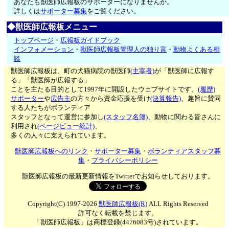
あなたも獣医師広報板のサポーターになりませんか。
詳しくは
サポーター募集
をご覧ください。
◆獣医師広報板メニュー
トップページ
・
広報板ガイドブック
インフォメーション
・
獣医師広報板管理人の独り言
・
動物よくある相
談
獣医師広報板は、町の犬猫病院の獣医師
(主宰者)
が「獣医師に広報す
る」「獣医師が広報する」
ことを主たる目的として1997年に開設したウェブサイトです。
(履歴)
サポーター
や
広告主
の方々から資金応援を受け
(決算報告)
、趣旨に賛同
する人たちがボランティア
スタッフとなって運営に参加し
(スタッフ名簿)
、動物に関わる皆さんに
利用され
(ページビュー統計)
、
多くの人々に支えられています。
獣医師広報板へのリンク
・
サポーター募集
・
ボランティアスタッフ募
集
・
プライバシーポリシー
獣医師広報板の最新更新情報をTwitterでお知らせしております。
Copyright(C) 1997-2026
獣医師広報板(R)
ALL Rights Reserved
許可なく転載を禁じます。
「獣医師広報板」は商標登録(4476083号)されています。