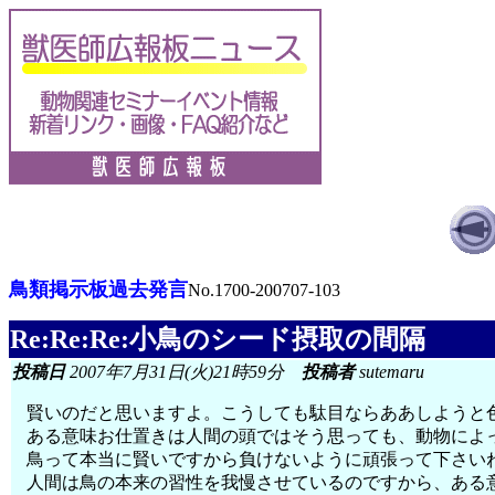
鳥類掲示板過去発言
No.1700-200707-103
Re:Re:Re:小鳥のシード摂取の間隔
投稿日
2007年7月31日(火)21時59分
投稿者
sutemaru
賢いのだと思いますよ。こうしても駄目ならああしようと色
ある意味お仕置きは人間の頭ではそう思っても、動物によっ
鳥って本当に賢いですから負けないように頑張って下さい
人間は鳥の本来の習性を我慢させているのですから、ある