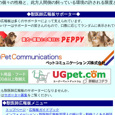
の個々の性格と、此方人間側の飼っている環境の許される限度
◆獣医師広報板サポーター◆
師広報板は多くのサポーターによって支えられています。
のバナーはサポーターの皆さんのもので、口数に応じてランダムに表示されて
たも獣医師広報板のサポーターになりませんか。
くは
サポーター募集
をご覧ください。
◆獣医師広報板メニュー
トップページ
・
広報板ガイドブック
インフォメーション
・
獣医師広報板管理人の独り言
・
動物よくある相談