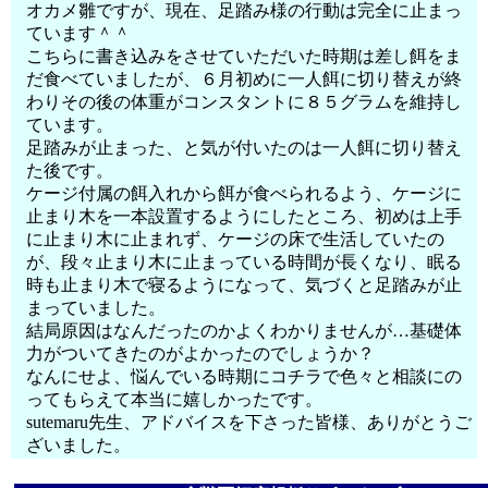
オカメ雛ですが、現在、足踏み様の行動は完全に止まっ
ています＾＾
こちらに書き込みをさせていただいた時期は差し餌をま
だ食べていましたが、６月初めに一人餌に切り替えが終
わりその後の体重がコンスタントに８５グラムを維持し
ています。
足踏みが止まった、と気が付いたのは一人餌に切り替え
た後です。
ケージ付属の餌入れから餌が食べられるよう、ケージに
止まり木を一本設置するようにしたところ、初めは上手
に止まり木に止まれず、ケージの床で生活していたの
が、段々止まり木に止まっている時間が長くなり、眠る
時も止まり木で寝るようになって、気づくと足踏みが止
まっていました。
結局原因はなんだったのかよくわかりませんが…基礎体
力がついてきたのがよかったのでしょうか？
なんにせよ、悩んでいる時期にコチラで色々と相談にの
ってもらえて本当に嬉しかったです。
sutemaru先生、アドバイスを下さった皆様、ありがとうご
ざいました。