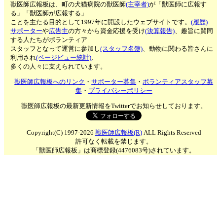
獣医師広報板は、町の犬猫病院の獣医師
(主宰者)
が「獣医師に広報す
る」「獣医師が広報する」
ことを主たる目的として1997年に開設したウェブサイトです。
(履歴)
サポーター
や
広告主
の方々から資金応援を受け
(決算報告)
、趣旨に賛同
する人たちがボランティア
スタッフとなって運営に参加し
(スタッフ名簿)
、動物に関わる皆さんに
利用され
(ページビュー統計)
、
多くの人々に支えられています。
獣医師広報板へのリンク
・
サポーター募集
・
ボランティアスタッフ募
集
・
プライバシーポリシー
獣医師広報板の最新更新情報をTwitterでお知らせしております。
Copyright(C) 1997-2026
獣医師広報板(R)
ALL Rights Reserved
許可なく転載を禁じます。
「獣医師広報板」は商標登録(4476083号)されています。