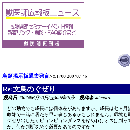
鳥類掲示板過去発言
No.1700-200707-46
Re:文鳥のぐぜり
投稿日
2007年6月30日(土)00時36分
投稿者
sutemaru
どの動物でも成長には個体差がありますが、成長は七ヶ月
雌雄で一緒に居たら早い事もあるかもしれません。環境も
グゼリ出したりピョンピョンダンスを始めればオスは判っ
が、何か判断を急ぐ必要があるのですか？