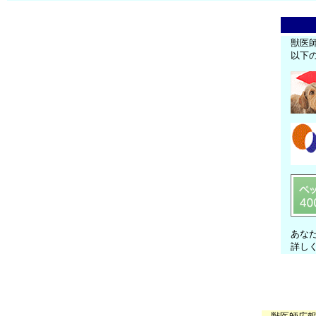
獣医
以下
あな
詳し