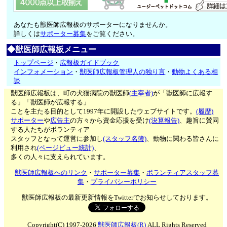
あなたも獣医師広報板のサポーターになりませんか。
詳しくは
サポーター募集
をご覧ください。
◆獣医師広報板メニュー
トップページ
・
広報板ガイドブック
インフォメーション
・
獣医師広報板管理人の独り言
・
動物よくある相
談
獣医師広報板は、町の犬猫病院の獣医師
(主宰者)
が「獣医師に広報す
る」「獣医師が広報する」
ことを主たる目的として1997年に開設したウェブサイトです。
(履歴)
サポーター
や
広告主
の方々から資金応援を受け
(決算報告)
、趣旨に賛同
する人たちがボランティア
スタッフとなって運営に参加し
(スタッフ名簿)
、動物に関わる皆さんに
利用され
(ページビュー統計)
、
多くの人々に支えられています。
獣医師広報板へのリンク
・
サポーター募集
・
ボランティアスタッフ募
集
・
プライバシーポリシー
獣医師広報板の最新更新情報をTwitterでお知らせしております。
Copyright(C) 1997-2026
獣医師広報板(R)
ALL Rights Reserved