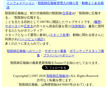
インフォメーション
・
獣医師広報板管理人の独り言
・
動物よくある相
談
獣医師広報板は、町の犬猫病院の獣医師
(主宰者)
が「獣医師に広報す
る」「獣医師が広報する」
ことを主たる目的として1997年に開設したウェブサイトです。
(履歴)
サポーター
や
広告主
の方々から資金応援を受け
(決算報告)
、趣旨に賛同
する人たちがボランティア
スタッフとなって運営に参加し
(スタッフ名簿)
、動物に関わる皆さんに
利用され
(ページビュー統計)
、
多くの人々に支えられています。
獣医師広報板へのリンク
・
サポーター募集
・
ボランティアスタッフ募
集
・
プライバシーポリシー
獣医師広報板の最新更新情報をTwitterでお知らせしております。
Copyright(C) 1997-2026
獣医師広報板(R)
ALL Rights Reserved
許可なく転載を禁じます。
「獣医師広報板」は商標登録(4476083号)されています。