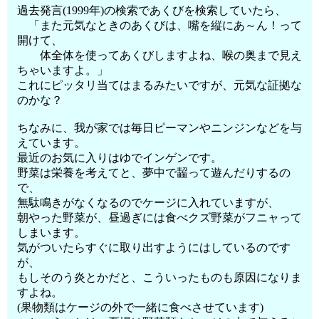
過去発言(1999年)の検索であくびを検索していたら、
「また元気なときのあくびは、嘴を縦にあ～ん！って
開けて、
体全体を使ってあくびしますよね、喉の奥まで見え
ちゃいますよ。」
これにピッタリ当てはまるみたいですが、元気な証拠な
のかな？
ちなみに、我が家では毎日ピーマンやニンジンなどを与
えています。
最近のお気に入りはゆでインゲンです。
野菜は栄養を考えてと、夢中で齧って遊んだりするの
で、
無駄鳴きがなくなるのでケージに入れていますが、
朝やった野菜が、昼過ぎには食べクズ野菜がフニャって
しまいます。
気がついたらすぐに取り出すようにはしているのです
が、
もしそのう炎とかだと、こういったものも原因になりま
すよね。
(果物類はケージの外で一緒に食べさせています)