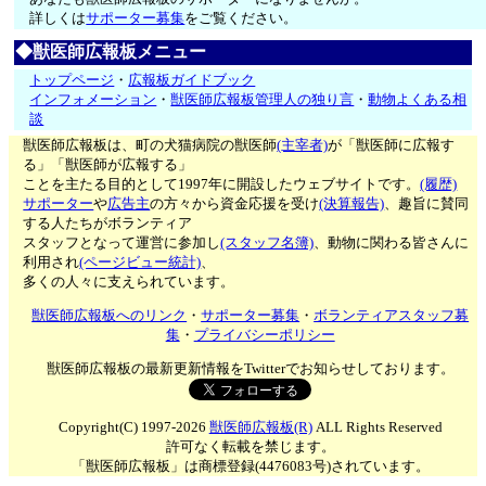
詳しくは
サポーター募集
をご覧ください。
◆獣医師広報板メニュー
トップページ
・
広報板ガイドブック
インフォメーション
・
獣医師広報板管理人の独り言
・
動物よくある相
談
獣医師広報板は、町の犬猫病院の獣医師
(主宰者)
が「獣医師に広報す
る」「獣医師が広報する」
ことを主たる目的として1997年に開設したウェブサイトです。
(履歴)
サポーター
や
広告主
の方々から資金応援を受け
(決算報告)
、趣旨に賛同
する人たちがボランティア
スタッフとなって運営に参加し
(スタッフ名簿)
、動物に関わる皆さんに
利用され
(ページビュー統計)
、
多くの人々に支えられています。
獣医師広報板へのリンク
・
サポーター募集
・
ボランティアスタッフ募
集
・
プライバシーポリシー
獣医師広報板の最新更新情報をTwitterでお知らせしております。
Copyright(C) 1997-2026
獣医師広報板(R)
ALL Rights Reserved
許可なく転載を禁じます。
「獣医師広報板」は商標登録(4476083号)されています。