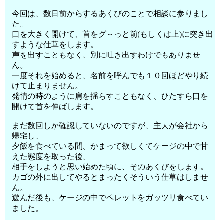
今回は、数日前からするあくびのことで相談に参りまし
た。
口を大きく開けて、首をグ～っと前(もしくは上)に突き出
すような仕草をします。
声を出すこともなく、別に吐き出すわけでもありませ
ん。
一度それを始めると、名前を呼んでも１０回ほどやり続
けて止まりません。
発情の時のように肩を揺らすこともなく、ひたすら口を
開けて首を伸ばします。
まだ数回しか確認していないのですが、主人が会社から
帰宅し、
夕飯を食べている間、かまって欲しくてケージの中で甘
えた態度を取った後、
相手をしようと思い始めた頃に、そのあくびをします。
カゴの外に出してやるとまったくそういう仕草はしませ
ん。
遊んだ後も、ケージの中でペレットをガッツリ食べてい
ました。