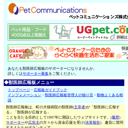
あなたも獣医師広報板のサポーターになりませんか。
詳しくは
サポーター募集
をご覧ください。
◆獣医師広報板メニュー
トップページ
・
広報板ガイドブック
インフォメーション
・
獣医師広報板管理人の独り言
・
動物よくある相
談
獣医師広報板は、町の犬猫病院の獣医師
(主宰者)
が「獣医師に広報す
る」「獣医師が広報する」
ことを主たる目的として1997年に開設したウェブサイトです。
(履歴)
サポーター
や
広告主
の方々から資金応援を受け
(決算報告)
、趣旨に賛同
する人たちがボランティア