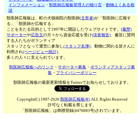
インフォメーション
・
獣医師広報板管理人の独り言
・
動物よくある相
談
獣医師広報板は、町の犬猫病院の獣医師
(主宰者)
が「獣医師に広報す
る」「獣医師が広報する」
ことを主たる目的として1997年に開設したウェブサイトです。
(履歴)
サポーター
や
広告主
の方々から資金応援を受け
(決算報告)
、趣旨に賛同
する人たちがボランティア
スタッフとなって運営に参加し
(スタッフ名簿)
、動物に関わる皆さんに
利用され
(ページビュー統計)
、
多くの人々に支えられています。
獣医師広報板へのリンク
・
サポーター募集
・
ボランティアスタッフ募
集
・
プライバシーポリシー
獣医師広報板の最新更新情報をTwitterでお知らせしております。
Copyright(C) 1997-2026
獣医師広報板(R)
ALL Rights Reserved
許可なく転載を禁じます。
「獣医師広報板」は商標登録(4476083号)されています。