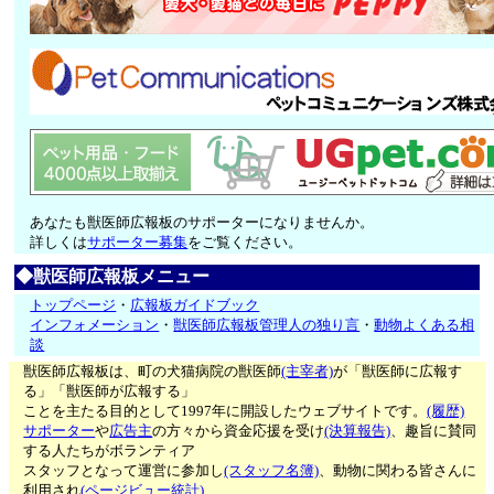
あなたも獣医師広報板のサポーターになりませんか。
詳しくは
サポーター募集
をご覧ください。
◆獣医師広報板メニュー
トップページ
・
広報板ガイドブック
インフォメーション
・
獣医師広報板管理人の独り言
・
動物よくある相
談
獣医師広報板は、町の犬猫病院の獣医師
(主宰者)
が「獣医師に広報す
る」「獣医師が広報する」
ことを主たる目的として1997年に開設したウェブサイトです。
(履歴)
サポーター
や
広告主
の方々から資金応援を受け
(決算報告)
、趣旨に賛同
する人たちがボランティア
スタッフとなって運営に参加し
(スタッフ名簿)
、動物に関わる皆さんに
利用され
(ページビュー統計)
、