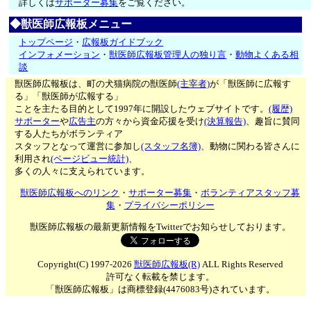
詳しくは
サポーター募集
をご覧ください。
◆獣医師広報板メニュー
トップページ
・
広報板ガイドブック
インフォメーション
・
獣医師広報板管理人の独り言
・
動物よくある相
談
獣医師広報板は、町の犬猫病院の獣医師
(主宰者)
が「獣医師に広報す
る」「獣医師が広報する」
ことを主たる目的として1997年に開設したウェブサイトです。
(履歴)
サポーター
や
広告主
の方々から資金応援を受け
(決算報告)
、趣旨に賛同
する人たちがボランティア
スタッフとなって運営に参加し
(スタッフ名簿)
、動物に関わる皆さんに
利用され
(ページビュー統計)
、
多くの人々に支えられています。
獣医師広報板へのリンク
・
サポーター募集
・
ボランティアスタッフ募
集
・
プライバシーポリシー
獣医師広報板の最新更新情報をTwitterでお知らせしております。
Copyright(C) 1997-2026
獣医師広報板(R)
ALL Rights Reserved
許可なく転載を禁じます。
「獣医師広報板」は商標登録(4476083号)されています。