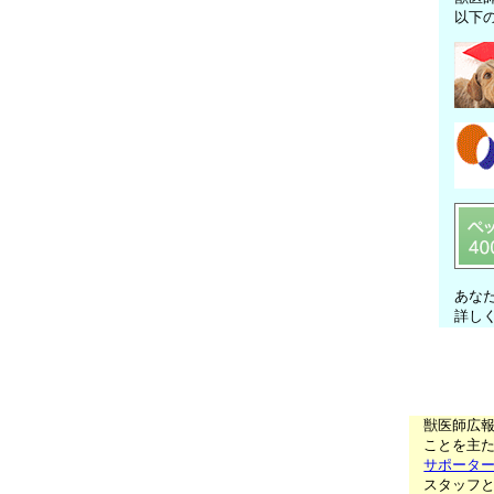
以下
あな
詳し
獣医師広
ことを主た
サポータ
スタッフ