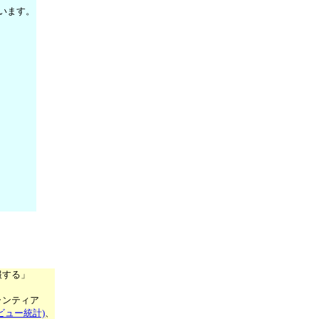
います。
報する」
ランティア
ビュー統計)
、