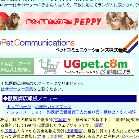
のバナーはサポーターの皆さんのもので、口数に応じてランダムに表示されて
たも獣医師広報板のサポーターになりませんか。
くは
サポーター募集
をご覧ください。
◆獣医師広報板メニュー
トップページ
・
広報板ガイドブック
インフォメーション
・
獣医師広報板管理人の独り言
・
動物よくある相談
報板は、町の犬猫病院の獣医師
(主宰者)
が「獣医師に広報する」「獣医師が広
る目的として1997年に開設したウェブサイトです。
(履歴)
ー
や
広告主
の方々から資金応援を受け
(決算報告)
、趣旨に賛同する人たちがボ
となって運営に参加し
(スタッフ名簿)
、動物に関わる皆さんに利用され
(ページ