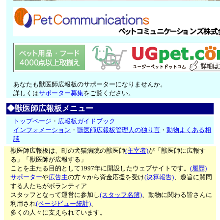
あなたも獣医師広報板のサポーターになりませんか。
詳しくは
サポーター募集
をご覧ください。
◆獣医師広報板メニュー
トップページ
・
広報板ガイドブック
インフォメーション
・
獣医師広報板管理人の独り言
・
動物よくある相
談
獣医師広報板は、町の犬猫病院の獣医師
(主宰者)
が「獣医師に広報す
る」「獣医師が広報する」
ことを主たる目的として1997年に開設したウェブサイトです。
(履歴)
サポーター
や
広告主
の方々から資金応援を受け
(決算報告)
、趣旨に賛同
する人たちがボランティア
スタッフとなって運営に参加し
(スタッフ名簿)
、動物に関わる皆さんに
利用され
(ページビュー統計)
、
多くの人々に支えられています。