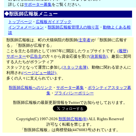
詳しくは
サポーター募集
をご覧ください。
◆獣医師広報板メニュー
トップページ
・
広報板ガイドブック
インフォメーション
・
獣医師広報板管理人の独り言
・
動物よくある相
談
獣医師広報板は、町の犬猫病院の獣医師
(主宰者)
が「獣医師に広報す
る」「獣医師が広報する」
ことを主たる目的として1997年に開設したウェブサイトです。
(履歴)
サポーター
や
広告主
の方々から資金応援を受け
(決算報告)
、趣旨に賛同
する人たちがボランティア
スタッフとなって運営に参加し
(スタッフ名簿)
、動物に関わる皆さんに
利用され
(ページビュー統計)
、
多くの人々に支えられています。
獣医師広報板へのリンク
・
サポーター募集
・
ボランティアスタッフ募
集
・
プライバシーポリシー
獣医師広報板の最新更新情報をTwitterでお知らせしております。
Copyright(C) 1997-2026
獣医師広報板(R)
ALL Rights Reserved
許可なく転載を禁じます。
「獣医師広報板」は商標登録(4476083号)されています。