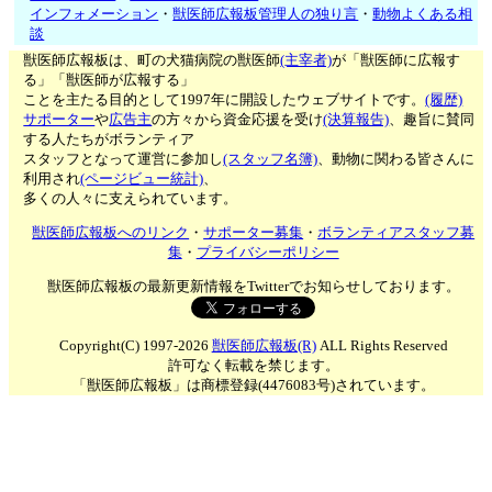
インフォメーション
・
獣医師広報板管理人の独り言
・
動物よくある相
談
獣医師広報板は、町の犬猫病院の獣医師
(主宰者)
が「獣医師に広報す
る」「獣医師が広報する」
ことを主たる目的として1997年に開設したウェブサイトです。
(履歴)
サポーター
や
広告主
の方々から資金応援を受け
(決算報告)
、趣旨に賛同
する人たちがボランティア
スタッフとなって運営に参加し
(スタッフ名簿)
、動物に関わる皆さんに
利用され
(ページビュー統計)
、
多くの人々に支えられています。
獣医師広報板へのリンク
・
サポーター募集
・
ボランティアスタッフ募
集
・
プライバシーポリシー
獣医師広報板の最新更新情報をTwitterでお知らせしております。
Copyright(C) 1997-2026
獣医師広報板(R)
ALL Rights Reserved
許可なく転載を禁じます。
「獣医師広報板」は商標登録(4476083号)されています。