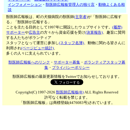
インフォメーション
・
獣医師広報板管理人の独り言
・
動物よくある相
談
獣医師広報板は、町の犬猫病院の獣医師
(主宰者)
が「獣医師に広報す
る」「獣医師が広報する」
ことを主たる目的として1997年に開設したウェブサイトです。
(履歴)
サポーター
や
広告主
の方々から資金応援を受け
(決算報告)
、趣旨に賛同
する人たちがボランティア
スタッフとなって運営に参加し
(スタッフ名簿)
、動物に関わる皆さんに
利用され
(ページビュー統計)
、
多くの人々に支えられています。
獣医師広報板へのリンク
・
サポーター募集
・
ボランティアスタッフ募
集
・
プライバシーポリシー
獣医師広報板の最新更新情報をTwitterでお知らせしております。
Copyright(C) 1997-2026
獣医師広報板(R)
ALL Rights Reserved
許可なく転載を禁じます。
「獣医師広報板」は商標登録(4476083号)されています。