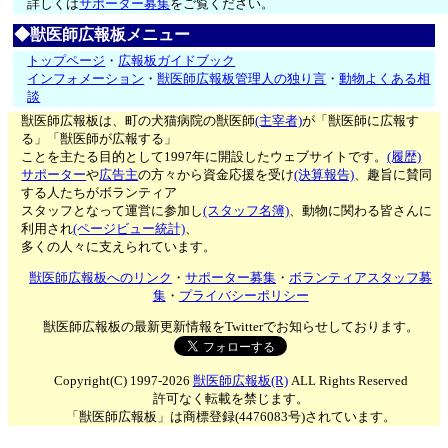
詳しくは
サポーター募集
をご覧ください。
◆獣医師広報板メニュー
トップページ
・
広報板ガイドブック
インフォメーション
・
獣医師広報板管理人の独り言
・
動物よくある相
談
獣医師広報板は、町の犬猫病院の獣医師
(主宰者)
が「獣医師に広報す
る」「獣医師が広報する」
ことを主たる目的として1997年に開設したウェブサイトです。
(履歴)
サポーター
や
広告主
の方々から資金応援を受け
(決算報告)
、趣旨に賛同
する人たちがボランティア
スタッフとなって運営に参加し
(スタッフ名簿)
、動物に関わる皆さんに
利用され
(ページビュー統計)
、
多くの人々に支えられています。
獣医師広報板へのリンク
・
サポーター募集
・
ボランティアスタッフ募
集
・
プライバシーポリシー
獣医師広報板の最新更新情報をTwitterでお知らせしております。
Copyright(C) 1997-2026
獣医師広報板(R)
ALL Rights Reserved
許可なく転載を禁じます。
「獣医師広報板」は商標登録(4476083号)されています。