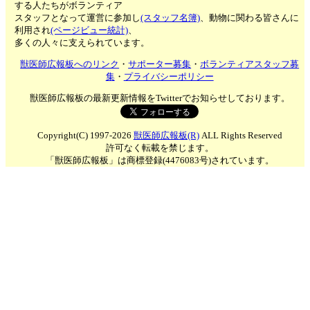
する人たちがボランティア
スタッフとなって運営に参加し
(スタッフ名簿)
、動物に関わる皆さんに
利用され
(ページビュー統計)
、
多くの人々に支えられています。
獣医師広報板へのリンク
・
サポーター募集
・
ボランティアスタッフ募
集
・
プライバシーポリシー
獣医師広報板の最新更新情報をTwitterでお知らせしております。
Copyright(C) 1997-2026
獣医師広報板(R)
ALL Rights Reserved
許可なく転載を禁じます。
「獣医師広報板」は商標登録(4476083号)されています。