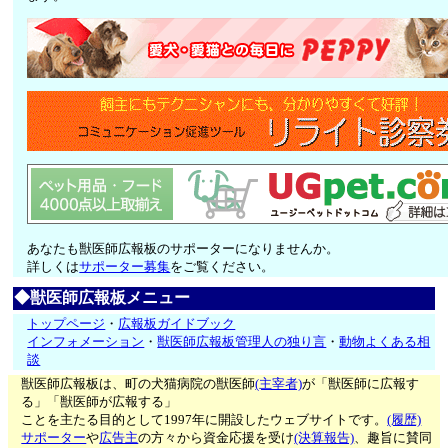
あなたも獣医師広報板のサポーターになりませんか。
詳しくは
サポーター募集
をご覧ください。
◆獣医師広報板メニュー
トップページ
・
広報板ガイドブック
インフォメーション
・
獣医師広報板管理人の独り言
・
動物よくある相
談
獣医師広報板は、町の犬猫病院の獣医師
(主宰者)
が「獣医師に広報す
る」「獣医師が広報する」
ことを主たる目的として1997年に開設したウェブサイトです。
(履歴)
サポーター
や
広告主
の方々から資金応援を受け
(決算報告)
、趣旨に賛同