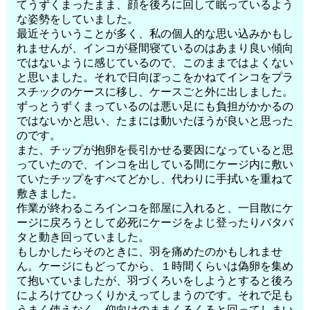
てうずくまったまま、顔を後ろに回して眠っているよう
な姿勢をしていました。
最近そういうことが多く、私の個人的な思い込みかもし
れませんが、インコが昼間寝ているのはあまり良い傾向
ではないように感じているので、このままではよくない
と思いました。それで日向ぼっこをかねてインコをプラ
スチックのケースに移し、ケースごと外に出しました。
ずっとうずくまっているのは悪い足にも負担がかかるの
ではないかと思い、たまには動いたほうが良いと思った
のです。
また、チップが抱卵を長引かせる要因になっていると思
っていたので、インコを出している間にケージ内に敷い
ていたチップをすべてどかし、代わりに手拭いを重ねて
敷きました。
作業が終わるころインコを部屋に入れると、一目散にケ
ージに戻ろうとして必死にケージをよじ登ったりバタバ
タと動き回っていました。
もしかしたらそのときに、羽を痛めたのかもしれませ
ん。ケージにもどってから、１時間くらいは偽卵を集め
て抱いていましたが、羽づくろいをしようとすると後ろ
によろけてひっくりかえってしまうのです。それで足も
うまく使えなく、仰向けのままくるくると回ってしまい