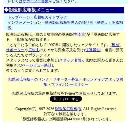
詳しくは
サポーター募集
をご覧ください。
◆獣医師広報板メニュー
トップページ
・
広報板ガイドブック
インフォメーション
・
獣医師広報板管理人の独り言
・
動物よくある相
談
獣医師広報板は、町の犬猫病院の獣医師
(主宰者)
が「獣医師に広報す
る」「獣医師が広報する」
ことを主たる目的として1997年に開設したウェブサイトです。
(履歴)
サポーター
や
広告主
の方々から資金応援を受け
(決算報告)
、趣旨に賛同
する人たちがボランティア
スタッフとなって運営に参加し
(スタッフ名簿)
、動物に関わる皆さんに
利用され
(ページビュー統計)
、
多くの人々に支えられています。
獣医師広報板へのリンク
・
サポーター募集
・
ボランティアスタッフ募
集
・
プライバシーポリシー
獣医師広報板の最新更新情報をTwitterでお知らせしております。
Copyright(C) 1997-2026
獣医師広報板(R)
ALL Rights Reserved
許可なく転載を禁じます。
「獣医師広報板」は商標登録(4476083号)されています。