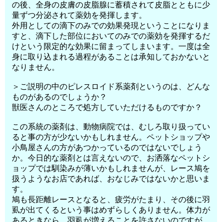
の後、全身の皮膚の皮脂腺に蓄積されて皮脂とともに少
量ずつ分泌されて薬効を発揮します。
外用としての滴下のみでの効果発現ということになりま
すと、滴下した部位においてのみでの薬効を発揮するだ
けという限定的な効果に留まってしまいます。一度は全
身に取り込まれる過程があることは承知しておかないと
なりません。
＞ご説明の中のピレスロイド系薬剤というのは、どんな
ものがあるのでしょうか？
獣医さんのところで処方していただけるものですか？
この系統の薬剤は、動物病院では、むしろ取り扱ってい
ると事の方が少ないかもしれません。ペットショップや
小鳥屋さんの方があつかっているのではないでしょう
か。今日的な薬剤とは言えないので、お洒落なペットシ
ョップでは馴染みが薄いかもしれませんが、レース鳩を
扱うようなお店であれば、おなじみではないかと思いま
す。
鳩も長距離レースとなると、疲労がたまり、その後に羽
虱が出てくるという事はめずらしくありません。体力が
あるときなら、羽虱が増えることを許さないのですが、