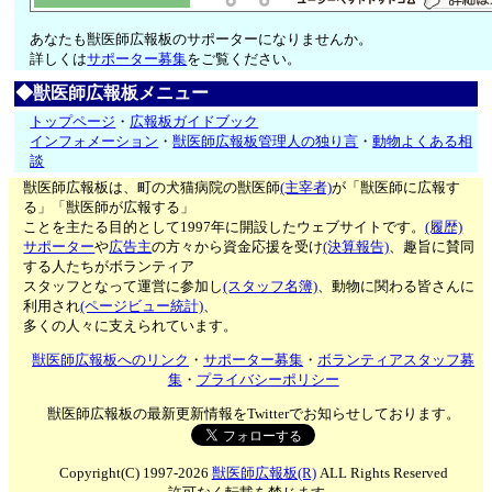
あなたも獣医師広報板のサポーターになりませんか。
詳しくは
サポーター募集
をご覧ください。
◆獣医師広報板メニュー
トップページ
・
広報板ガイドブック
インフォメーション
・
獣医師広報板管理人の独り言
・
動物よくある相
談
獣医師広報板は、町の犬猫病院の獣医師
(主宰者)
が「獣医師に広報す
る」「獣医師が広報する」
ことを主たる目的として1997年に開設したウェブサイトです。
(履歴)
サポーター
や
広告主
の方々から資金応援を受け
(決算報告)
、趣旨に賛同
する人たちがボランティア
スタッフとなって運営に参加し
(スタッフ名簿)
、動物に関わる皆さんに
利用され
(ページビュー統計)
、
多くの人々に支えられています。
獣医師広報板へのリンク
・
サポーター募集
・
ボランティアスタッフ募
集
・
プライバシーポリシー
獣医師広報板の最新更新情報をTwitterでお知らせしております。
Copyright(C) 1997-2026
獣医師広報板(R)
ALL Rights Reserved