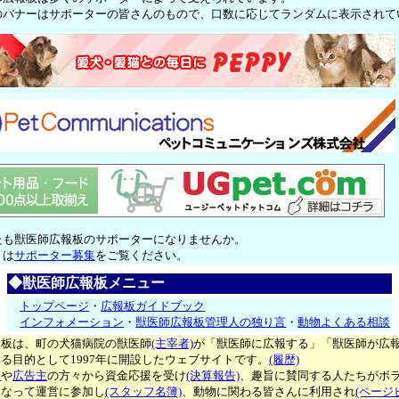
のバナーはサポーターの皆さんのもので、口数に応じてランダムに表示されて
たも獣医師広報板のサポーターになりませんか。
くは
サポーター募集
をご覧ください。
◆獣医師広報板メニュー
トップページ
・
広報板ガイドブック
インフォメーション
・
獣医師広報板管理人の独り言
・
動物よくある相談
報板は、町の犬猫病院の獣医師
(主宰者)
が「獣医師に広報する」「獣医師が広
る目的として1997年に開設したウェブサイトです。
(履歴)
ー
や
広告主
の方々から資金応援を受け
(決算報告)
、趣旨に賛同する人たちがボ
となって運営に参加し
(スタッフ名簿)
、動物に関わる皆さんに利用され
(ページ