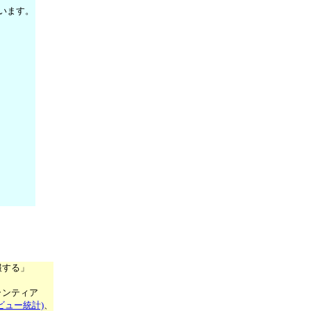
います。
報する」
ランティア
ビュー統計)
、