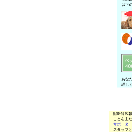
以下
あな
詳し
獣医師広
ことを主た
サポータ
スタッフ