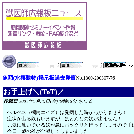
魚類(水棲動物)掲示板過去発言
No.1800-200307-76
お手上げ＼(ToT)／
投稿日
2003年5月30日(金)19時46分 ちゅる
ヘルペス（欄鋳エイズ）は発病した時がわかりません！
症状が出る奴もいますが、ほとんどの奴が出ません！
元気に泳いでいる奴が急にポックリと行ってしまうので手
今日二歳の雄が全滅してしまいました！