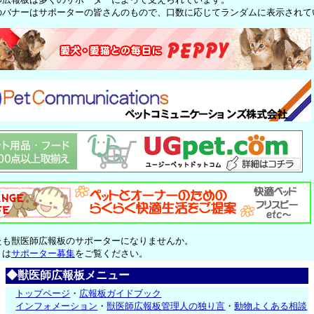
のバナーはサポーターの皆さんのもので、口数に応じてランダムに表示されて
たも獣医師広報板のサポーターになりませんか。
くは
サポーター募集
をご覧ください。
◆獣医師広報板メニュー
トップページ
・
広報板ガイドブック
インフォメーション
・
獣医師広報板管理人の独り言
・
動物よくある相談