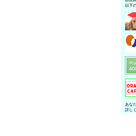
以下
あな
詳し