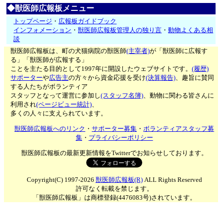
◆獣医師広報板メニュー
トップページ
・
広報板ガイドブック
インフォメーション
・
獣医師広報板管理人の独り言
・
動物よくある相
談
獣医師広報板は、町の犬猫病院の獣医師
(主宰者)
が「獣医師に広報す
る」「獣医師が広報する」
ことを主たる目的として1997年に開設したウェブサイトです。
(履歴)
サポーター
や
広告主
の方々から資金応援を受け
(決算報告)
、趣旨に賛同
する人たちがボランティア
スタッフとなって運営に参加し
(スタッフ名簿)
、動物に関わる皆さんに
利用され
(ページビュー統計)
、
多くの人々に支えられています。
獣医師広報板へのリンク
・
サポーター募集
・
ボランティアスタッフ募
集
・
プライバシーポリシー
獣医師広報板の最新更新情報をTwitterでお知らせしております。
Copyright(C) 1997-2026
獣医師広報板(R)
ALL Rights Reserved
許可なく転載を禁じます。
「獣医師広報板」は商標登録(4476083号)されています。