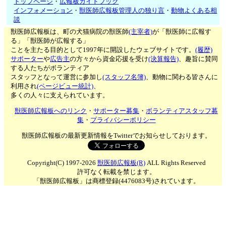
トップページ
・
広報板ガイドブック
インフォメーション
・
獣医師広報板管理人の独り言
・
動物よくある相
談
獣医師広報板は、町の犬猫病院の獣医師
(主宰者)
が「獣医師に広報す
る」「獣医師が広報する」
ことを主たる目的として1997年に開設したウェブサイトです。
(履歴)
サポーター
や
広告主
の方々から資金応援を受け
(決算報告)
、趣旨に賛同
する人たちがボランティア
スタッフとなって運営に参加し
(スタッフ名簿)
、動物に関わる皆さんに
利用され
(ページビュー統計)
、
多くの人々に支えられています。
獣医師広報板へのリンク
・
サポーター募集
・
ボランティアスタッフ募
集
・
プライバシーポリシー
獣医師広報板の最新更新情報をTwitterでお知らせしております。
Copyright(C) 1997-2026
獣医師広報板(R)
ALL Rights Reserved
許可なく転載を禁じます。
「獣医師広報板」は商標登録(4476083号)されています。