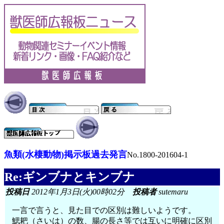
魚類(水棲動物)掲示板過去発言
No.1800-201604-1
Re:ギンブナとキンブナ
投稿日
2012年1月3日(火)00時02分
投稿者
sutemaru
一言で言うと、見た目での区別は難しいようです。
鰓耙（さいは）の数、腸の長さ等では互いに明確に区別