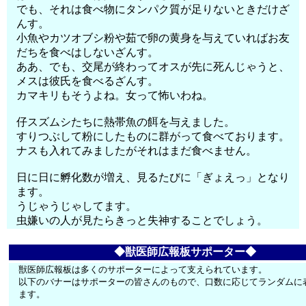
でも、それは食べ物にタンパク質が足りないときだけざ
んす。
小魚やカツオブシ粉や茹で卵の黄身を与えていればお友
だちを食べはしないざんす。
ああ、でも、交尾が終わってオスが先に死んじゃうと、
メスは彼氏を食べるざんす。
カマキリもそうよね。女って怖いわね。
仔スズムシたちに熱帯魚の餌を与えました。
すりつぶして粉にしたものに群がって食べております。
ナスも入れてみましたがそれはまだ食べません。
日に日に孵化数が増え、見るたびに「ぎょえっ」となり
ます。
うじゃうじゃしてます。
虫嫌いの人が見たらきっと失神することでしょう。
◆獣医師広報板サポーター◆
獣医師広報板は多くのサポーターによって支えられています。
以下のバナーはサポーターの皆さんのもので、口数に応じてランダムに
ます。