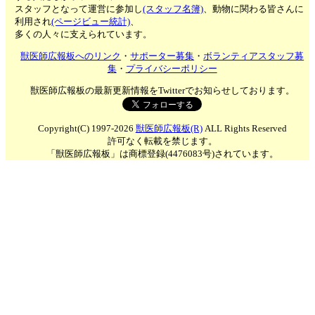
スタッフとなって運営に参加し
(スタッフ名簿)
、動物に関わる皆さんに
利用され
(ページビュー統計)
、
多くの人々に支えられています。
獣医師広報板へのリンク
・
サポーター募集
・
ボランティアスタッフ募
集
・
プライバシーポリシー
獣医師広報板の最新更新情報をTwitterでお知らせしております。
Copyright(C) 1997-2026
獣医師広報板(R)
ALL Rights Reserved
許可なく転載を禁じます。
「獣医師広報板」は商標登録(4476083号)されています。