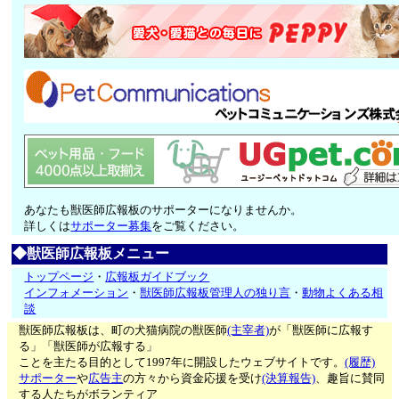
あなたも獣医師広報板のサポーターになりませんか。
詳しくは
サポーター募集
をご覧ください。
◆獣医師広報板メニュー
トップページ
・
広報板ガイドブック
インフォメーション
・
獣医師広報板管理人の独り言
・
動物よくある相
談
獣医師広報板は、町の犬猫病院の獣医師
(主宰者)
が「獣医師に広報す
る」「獣医師が広報する」
ことを主たる目的として1997年に開設したウェブサイトです。
(履歴)
サポーター
や
広告主
の方々から資金応援を受け
(決算報告)
、趣旨に賛同
する人たちがボランティア