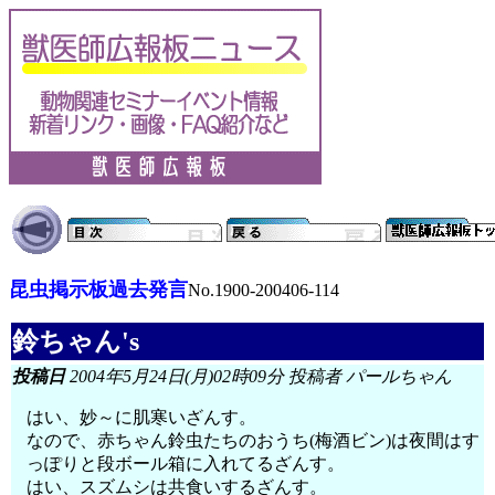
昆虫掲示板過去発言
No.1900-200406-114
鈴ちゃん's
投稿日
2004年5月24日(月)02時09分 投稿者 パールちゃん
はい、妙～に肌寒いざんす。
なので、赤ちゃん鈴虫たちのおうち(梅酒ビン)は夜間はす
っぽりと段ボール箱に入れてるざんす。
はい、スズムシは共食いするざんす。