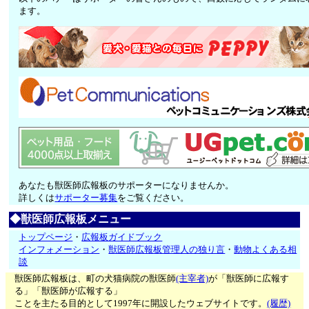
ます。
あなたも獣医師広報板のサポーターになりませんか。
詳しくは
サポーター募集
をご覧ください。
◆獣医師広報板メニュー
トップページ
・
広報板ガイドブック
インフォメーション
・
獣医師広報板管理人の独り言
・
動物よくある相
談
獣医師広報板は、町の犬猫病院の獣医師
(主宰者)
が「獣医師に広報す
る」「獣医師が広報する」
ことを主たる目的として1997年に開設したウェブサイトです。
(履歴)