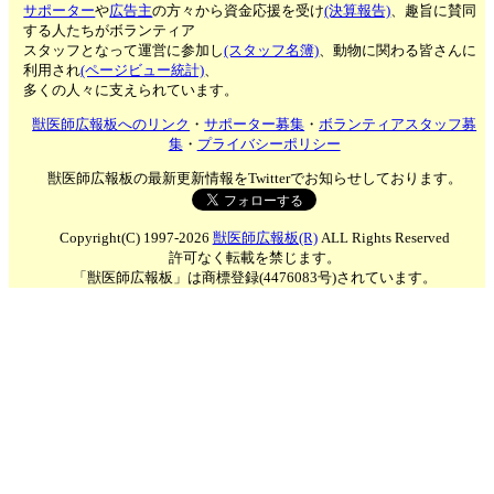
サポーター
や
広告主
の方々から資金応援を受け
(決算報告)
、趣旨に賛同
する人たちがボランティア
スタッフとなって運営に参加し
(スタッフ名簿)
、動物に関わる皆さんに
利用され
(ページビュー統計)
、
多くの人々に支えられています。
獣医師広報板へのリンク
・
サポーター募集
・
ボランティアスタッフ募
集
・
プライバシーポリシー
獣医師広報板の最新更新情報をTwitterでお知らせしております。
Copyright(C) 1997-2026
獣医師広報板(R)
ALL Rights Reserved
許可なく転載を禁じます。
「獣医師広報板」は商標登録(4476083号)されています。