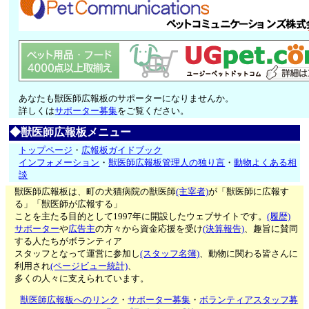
あなたも獣医師広報板のサポーターになりませんか。
詳しくは
サポーター募集
をご覧ください。
◆獣医師広報板メニュー
トップページ
・
広報板ガイドブック
インフォメーション
・
獣医師広報板管理人の独り言
・
動物よくある相
談
獣医師広報板は、町の犬猫病院の獣医師
(主宰者)
が「獣医師に広報す
る」「獣医師が広報する」
ことを主たる目的として1997年に開設したウェブサイトです。
(履歴)
サポーター
や
広告主
の方々から資金応援を受け
(決算報告)
、趣旨に賛同
する人たちがボランティア
スタッフとなって運営に参加し
(スタッフ名簿)
、動物に関わる皆さんに
利用され
(ページビュー統計)
、
多くの人々に支えられています。
獣医師広報板へのリンク
・
サポーター募集
・
ボランティアスタッフ募