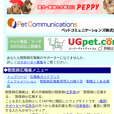
あなたも獣医師広報板のサポーターになりませんか。
詳しくは
サポーター募集
をご覧ください。
◆獣医師広報板メニュー
トップページ
・
広報板ガイドブック
インフォメーション
・
獣医師広報板管理人の独り言
・
動物よくある相
談
獣医師広報板は、町の犬猫病院の獣医師
(主宰者)
が「獣医師に広報す
る」「獣医師が広報する」
ことを主たる目的として1997年に開設したウェブサイトです。
(履歴)
サポーター
や
広告主
の方々から資金応援を受け
(決算報告)
、趣旨に賛同
する人たちがボランティア