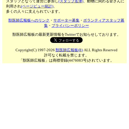
スタッフとなって運営に参加し
(スタッフ名簿)
、動物に関わる皆さんに
利用され
(ページビュー統計)
、
多くの人々に支えられています。
獣医師広報板へのリンク
・
サポーター募集
・
ボランティアスタッフ募
集
・
プライバシーポリシー
獣医師広報板の最新更新情報をTwitterでお知らせしております。
Copyright(C) 1997-2026
獣医師広報板(R)
ALL Rights Reserved
許可なく転載を禁じます。
「獣医師広報板」は商標登録(4476083号)されています。