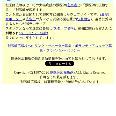
獣医師広報板は、町の犬猫病院の獣医師
(主宰者)
が「獣医師に広報す
る」「獣医師が広報する」
ことを主たる目的として1997年に開設したウェブサイトです。
(履歴)
サポーター
や
広告主
の方々から資金応援を受け
(決算報告)
、趣旨に賛同
する人たちがボランティア
スタッフとなって運営に参加し
(スタッフ名簿)
、動物に関わる皆さんに
利用され
(ページビュー統計)
、
多くの人々に支えられています。
獣医師広報板へのリンク
・
サポーター募集
・
ボランティアスタッフ募
集
・
プライバシーポリシー
獣医師広報板の最新更新情報をTwitterでお知らせしております。
Copyright(C) 1997-2026
獣医師広報板(R)
ALL Rights Reserved
許可なく転載を禁じます。
「獣医師広報板」は商標登録(4476083号)されています。