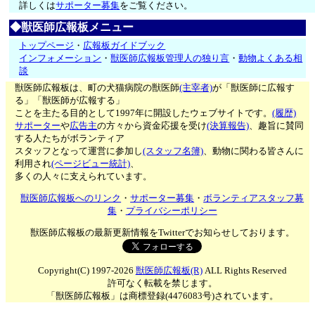
詳しくは
サポーター募集
をご覧ください。
◆獣医師広報板メニュー
トップページ
・
広報板ガイドブック
インフォメーション
・
獣医師広報板管理人の独り言
・
動物よくある相
談
獣医師広報板は、町の犬猫病院の獣医師
(主宰者)
が「獣医師に広報す
る」「獣医師が広報する」
ことを主たる目的として1997年に開設したウェブサイトです。
(履歴)
サポーター
や
広告主
の方々から資金応援を受け
(決算報告)
、趣旨に賛同
する人たちがボランティア
スタッフとなって運営に参加し
(スタッフ名簿)
、動物に関わる皆さんに
利用され
(ページビュー統計)
、
多くの人々に支えられています。
獣医師広報板へのリンク
・
サポーター募集
・
ボランティアスタッフ募
集
・
プライバシーポリシー
獣医師広報板の最新更新情報をTwitterでお知らせしております。
Copyright(C) 1997-2026
獣医師広報板(R)
ALL Rights Reserved
許可なく転載を禁じます。
「獣医師広報板」は商標登録(4476083号)されています。