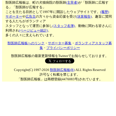
獣医師広報板は、町の犬猫病院の獣医師
(主宰者)
が「獣医師に広報す
る」「獣医師が広報する」
ことを主たる目的として1997年に開設したウェブサイトです。
(履歴)
サポーター
や
広告主
の方々から資金応援を受け
(決算報告)
、趣旨に賛同
する人たちがボランティア
スタッフとなって運営に参加し
(スタッフ名簿)
、動物に関わる皆さんに
利用され
(ページビュー統計)
、
多くの人々に支えられています。
獣医師広報板へのリンク
・
サポーター募集
・
ボランティアスタッフ募
集
・
プライバシーポリシー
獣医師広報板の最新更新情報をTwitterでお知らせしております。
Copyright(C) 1997-2026
獣医師広報板(R)
ALL Rights Reserved
許可なく転載を禁じます。
「獣医師広報板」は商標登録(4476083号)されています。