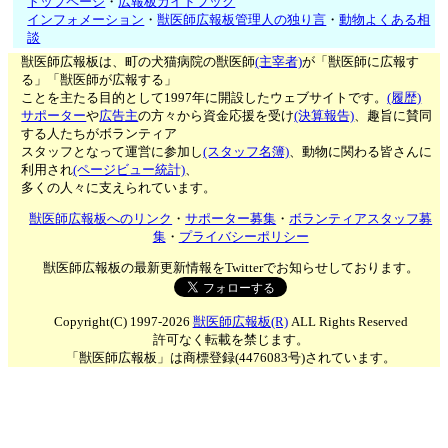
トップページ
・
広報板ガイドブック
インフォメーション
・
獣医師広報板管理人の独り言
・
動物よくある相
談
獣医師広報板は、町の犬猫病院の獣医師
(主宰者)
が「獣医師に広報す
る」「獣医師が広報する」
ことを主たる目的として1997年に開設したウェブサイトです。
(履歴)
サポーター
や
広告主
の方々から資金応援を受け
(決算報告)
、趣旨に賛同
する人たちがボランティア
スタッフとなって運営に参加し
(スタッフ名簿)
、動物に関わる皆さんに
利用され
(ページビュー統計)
、
多くの人々に支えられています。
獣医師広報板へのリンク
・
サポーター募集
・
ボランティアスタッフ募
集
・
プライバシーポリシー
獣医師広報板の最新更新情報をTwitterでお知らせしております。
Copyright(C) 1997-2026
獣医師広報板(R)
ALL Rights Reserved
許可なく転載を禁じます。
「獣医師広報板」は商標登録(4476083号)されています。