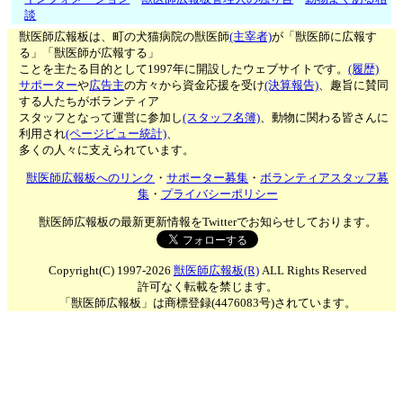
談
獣医師広報板は、町の犬猫病院の獣医師
(主宰者)
が「獣医師に広報す
る」「獣医師が広報する」
ことを主たる目的として1997年に開設したウェブサイトです。
(履歴)
サポーター
や
広告主
の方々から資金応援を受け
(決算報告)
、趣旨に賛同
する人たちがボランティア
スタッフとなって運営に参加し
(スタッフ名簿)
、動物に関わる皆さんに
利用され
(ページビュー統計)
、
多くの人々に支えられています。
獣医師広報板へのリンク
・
サポーター募集
・
ボランティアスタッフ募
集
・
プライバシーポリシー
獣医師広報板の最新更新情報をTwitterでお知らせしております。
Copyright(C) 1997-2026
獣医師広報板(R)
ALL Rights Reserved
許可なく転載を禁じます。
「獣医師広報板」は商標登録(4476083号)されています。