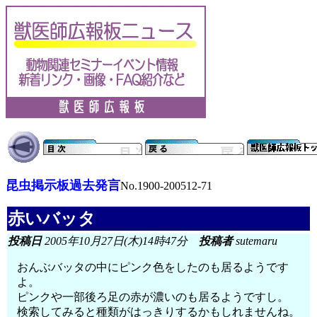
昆虫掲示板過去発言
No.1900-200512-71
赤いバッタ
投稿日
2005年10月27日(木)14時47分
投稿者
sutemaru
おんぶバッタの中にピンク色をしたのも居るようです
よ。
ピンクや一部後ろ足の赤が濃いのも居るようですし。
検索してみると種類がはっきりするかもしれませんね。