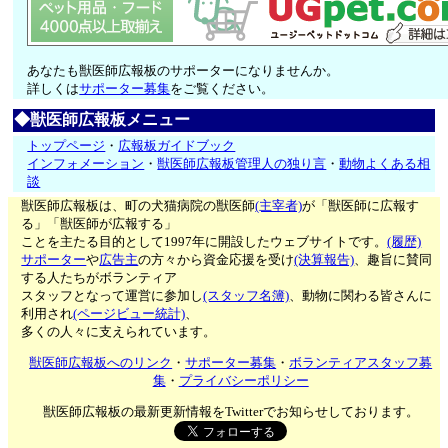
あなたも獣医師広報板のサポーターになりませんか。
詳しくは
サポーター募集
をご覧ください。
◆獣医師広報板メニュー
トップページ
・
広報板ガイドブック
インフォメーション
・
獣医師広報板管理人の独り言
・
動物よくある相
談
獣医師広報板は、町の犬猫病院の獣医師
(主宰者)
が「獣医師に広報す
る」「獣医師が広報する」
ことを主たる目的として1997年に開設したウェブサイトです。
(履歴)
サポーター
や
広告主
の方々から資金応援を受け
(決算報告)
、趣旨に賛同
する人たちがボランティア
スタッフとなって運営に参加し
(スタッフ名簿)
、動物に関わる皆さんに
利用され
(ページビュー統計)
、
多くの人々に支えられています。
獣医師広報板へのリンク
・
サポーター募集
・
ボランティアスタッフ募
集
・
プライバシーポリシー
獣医師広報板の最新更新情報をTwitterでお知らせしております。