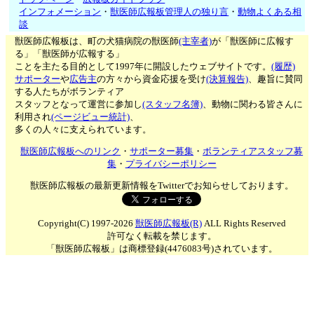
インフォメーション
・
獣医師広報板管理人の独り言
・
動物よくある相
談
獣医師広報板は、町の犬猫病院の獣医師
(主宰者)
が「獣医師に広報す
る」「獣医師が広報する」
ことを主たる目的として1997年に開設したウェブサイトです。
(履歴)
サポーター
や
広告主
の方々から資金応援を受け
(決算報告)
、趣旨に賛同
する人たちがボランティア
スタッフとなって運営に参加し
(スタッフ名簿)
、動物に関わる皆さんに
利用され
(ページビュー統計)
、
多くの人々に支えられています。
獣医師広報板へのリンク
・
サポーター募集
・
ボランティアスタッフ募
集
・
プライバシーポリシー
獣医師広報板の最新更新情報をTwitterでお知らせしております。
Copyright(C) 1997-2026
獣医師広報板(R)
ALL Rights Reserved
許可なく転載を禁じます。
「獣医師広報板」は商標登録(4476083号)されています。