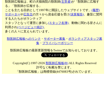
獣医師広報板は、町の犬猫病院の獣医師
(主宰者)
が「獣医師に広報す
る」「獣医師が広報する」
ことを主たる目的として1997年に開設したウェブサイトです。
(履歴)
サポーター
や
広告主
の方々から資金応援を受け
(決算報告)
、趣旨に賛同
する人たちがボランティア
スタッフとなって運営に参加し
(スタッフ名簿)
、動物に関わる皆さんに
利用され
(ページビュー統計)
、
多くの人々に支えられています。
獣医師広報板へのリンク
・
サポーター募集
・
ボランティアスタッフ募
集
・
プライバシーポリシー
獣医師広報板の最新更新情報をTwitterでお知らせしております。
Copyright(C) 1997-2026
獣医師広報板(R)
ALL Rights Reserved
許可なく転載を禁じます。
「獣医師広報板」は商標登録(4476083号)されています。